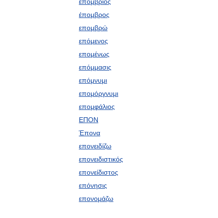
επόμβριος
έπομβρος
επομβρώ
επόμενος
επομένως
επόμμασις
επόμνυμι
επομόργνυμι
επομφάλιος
ΕΠΟΝ
Έπονα
επονειδίζω
επονειδιστικός
επονείδιστος
επόνησις
επονομάζω