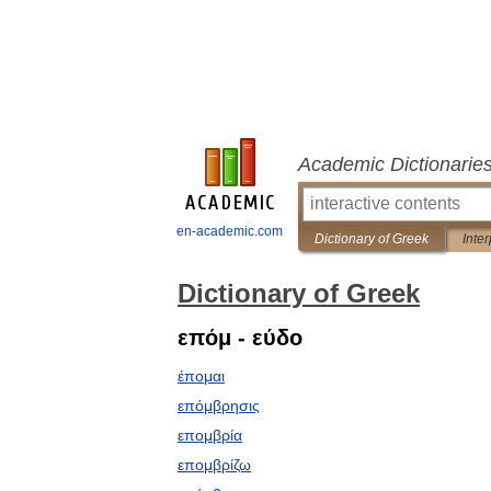
Academic Dictionarie
en-academic.com
Dictionary of Greek
Inter
Dictionary of Greek
επόμ - εύδο
έπομαι
επόμβρησις
επομβρία
επομβρίζω