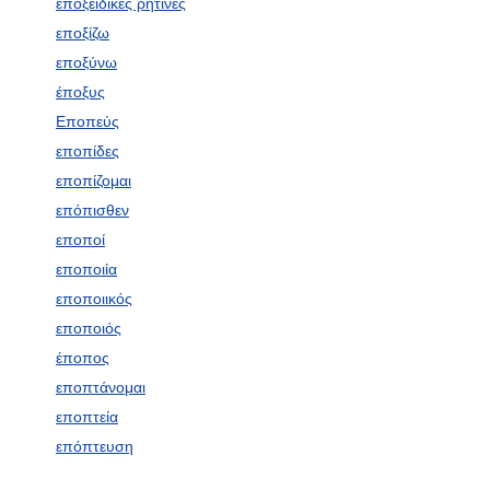
εποξειδικές ρητίνες
εποξίζω
εποξύνω
έποξυς
Εποπεύς
εποπίδες
εποπίζομαι
επόπισθεν
εποποί
εποποιία
εποποιικός
εποποιός
έποπος
εποπτάνομαι
εποπτεία
επόπτευση